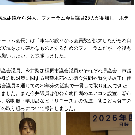
が構成組織から34人、フォーラム会員議員25人が参加し、ホテ
ーラム会長）は「昨年の設立から会員数が拡大したがそれ自
求実現をより確かなものとするためのフォーラムだが、今後も
お願いしたい」と挨拶しました。
議会議員、今井梨加橿原市議会議員がそれぞれ県議会、市議
特殊詐欺対策に関する県警本部への議会質問や道交法改正に伴
会議員を通じての20年余の活動で一貫して取り組んできた
れました。また今井議員は①公立幼稚園のエアコン設置、②市
る、③制服・学用品など「リユース」の促進、④こども食堂の
ての取り組みについて報告しました。