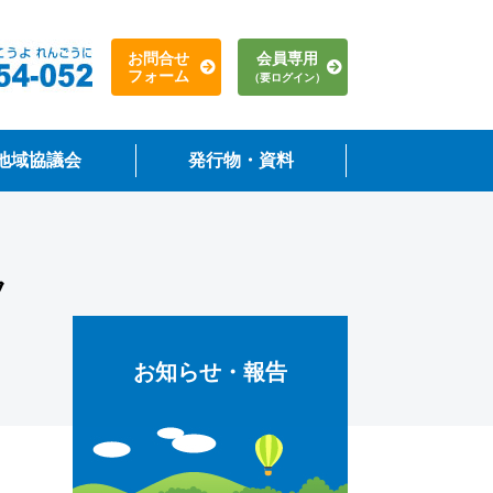
お問合せ
会員専用
フォーム
（要ログイン）
地域協議会
発行物・資料
北和地域協議会
西和地域協議会
中和地域協議会
南和地域協議会
れんごうなら
地域協議会
その他
フ
お知らせ・報告