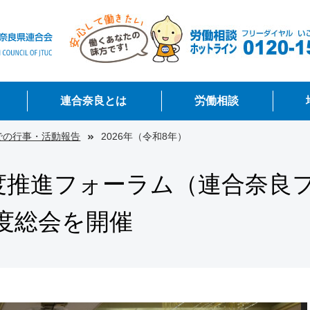
連合奈良とは
労働相談
予定
活動報告
での行事・活動報告
連合奈良の紹介
構成組織一覧
所在地図・アクセス
2026年（令和8年）
労働相談のご案内
労働組合をつくろう
連合奈良ユニオンQ&A
非正規労働センター
度推進フォーラム（連合奈良
年度総会を開催