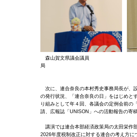
森山賀文県議会議員 今井
局
太田
次に、連合奈良の本村秀史事務局長が、設立
の発行状況、「連合奈良の日」をはじめと
り組みとして年４回、各議会の定例会前の
請、広報誌「UNISON」への活動報告の寄
講演では連合本部経済政策局の太田栄作部
2026年度税制改正に対する連合の考え方