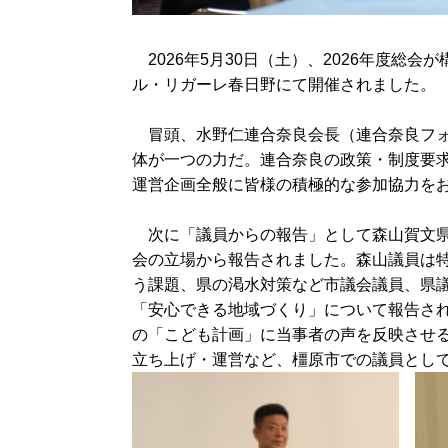
2026年5月30日（土）、2026年度総会
ル・リガーレ春日野にて開催されました。
冒頭、水野仁連合奈良会長（連合奈良フォ
体が一つの力だ。連合奈良の政策・制度要
運営企画全般に皆様の積極的な参加協力を
次に「議員からの報告」として森山賀文県
会の立場から報告されました。森山議員は
う課題、県の渇水対策など市議会議員、県議
「安心できる地域づくり」について報告さ
の「こども計画」に当事者の声を反映させ
立ち上げ・運営など、橿原市での議員とし